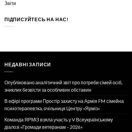
Звіти
ПІДПИСУЙТЕСЬ НА НАС!
НЕДАВНІ ЗАПИСИ
Опубліковано аналітичний звіт про потреби сімей осіб,
зниклих безвісти за особливих обставин
В ефірі програми Простір захисту на Армія FM сімейна
психотерапевтка, очільниця Центру «Ярміз»
Команда ЯРМІЗ взяла участь у V Всеукраїнському
діалозі «Громади ветеранам – 2026»