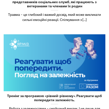
представників соціальних служб, які працюють з
ветеранами та членами їх родин
Травма – це глибокий і важкий досвід, який може викликати
сильні емоційні реакції. Спілкування з [...]
Тренінг за програмою «рівний-рівному». Реагувати щоб
попередити залежність.
Робота з залежностями – серйозний виклик. І не лише для