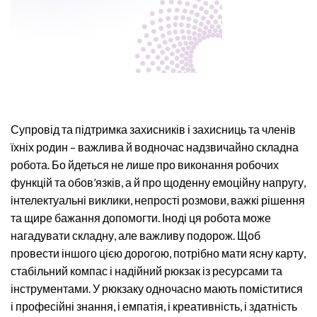
Супровід та підтримка захисників і захисниць та членів
їхніх родин – важлива й водночас надзвичайно складна
робота. Бо йдеться не лише про виконання робочих
функцій та обов’язків, а й про щоденну емоційну напругу,
інтелектуальні виклики, непрості розмови, важкі рішення
та щире бажання допомогти. Іноді ця робота може
нагадувати складну, але важливу подорож. Щоб
провести іншого цією дорогою, потрібно мати ясну карту,
стабільний компас і надійний рюкзак із ресурсами та
інструментами. У рюкзаку одночасно мають поміститися
і професійні знання, і емпатія, і креативність, і здатність