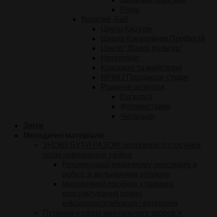
Різне
Креатив-Хаб
Центр Кар’єри
Школа Креативних Професій
Центр “Діалог Культур”
Нетворкінг
Коворкінг та майстерні
ЯРМІЗ Продакшн-студія
Родинне дозвілля
Екскурсії
Фотовиставки
Читальня
Звіти
Методичні матеріали
ЗНОВУ БУТИ РАЗОМ: особливості стосунків
після повернення з війни
Рекомендації медичному персоналу в
роботі зі звільненими з полону
Методичний посібник з парного
консультування родин
військовослужбовців і ветеранів
Путівник у сфері ментального здоров’я