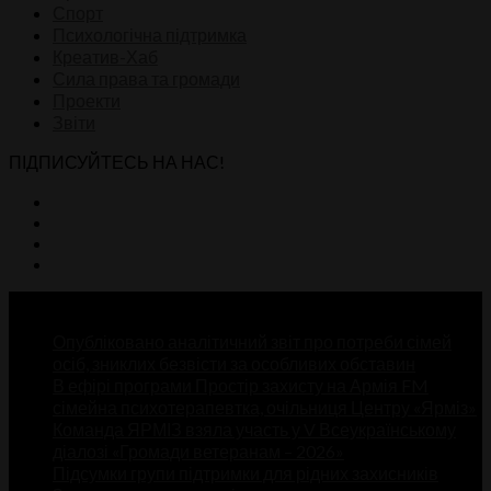
Спорт
Психологічна підтримка
Креатив-Хаб
Сила права та громади
Проекти
Звіти
ПІДПИСУЙТЕСЬ НА НАС!
Недавні записи
Опубліковано аналітичний звіт про потреби сімей
осіб, зниклих безвісти за особливих обставин
В ефірі програми Простір захисту на Армія FM
сімейна психотерапевтка, очільниця Центру «Ярміз»
Команда ЯРМІЗ взяла участь у V Всеукраїнському
діалозі «Громади ветеранам – 2026»
Підсумки групи підтримки для рідних захисників