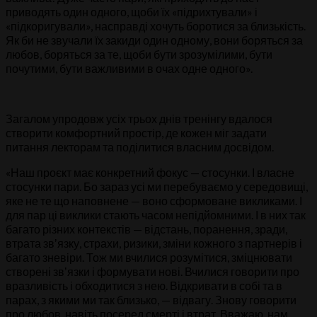
приводять один одного, щоби їх «підрихтували» і
«підкоригували», насправді хочуть боротися за близькість.
Як би не звучали їх закиди один одному, вони боряться за
любов, боряться за те, щоби бути зрозумілими, бути
почутими, бути важливими в очах одне одного».
Загалом упродовж усіх трьох днів тренінгу вдалося
створити комфортний простір, де кожен міг задати
питання лекторам та поділитися власним досвідом.
«Наш проєкт має конкретний фокус — стосунки. І власне
стосунки пари. Бо зараз усі ми перебуваємо у середовищі,
яке не те що наповнене — воно сформоване викликами. І
для пар ці виклики стають часом непідйомними. І в них так
багато різних контекстів — відстань, поранення, зради,
втрата звʼязку, страхи, ризики, зміни кожного з партнерів і
багато зневіри. Тож ми вчилися розумітися, зміцнювати
створені звʼязки і формувати нові. Вчилися говорити про
вразливість і обходитися з нею. Відкривати в собі та в
парах, з якими ми так близько, — відвагу. Знову говорити
про любов, навіть посеред смерті і втрат. Вважаю, нам