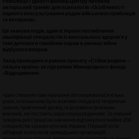
Революції Гідності
фахівці Центру провели
авторський тренінг для психологів «Особливості
парного консультування родин військовослужбовців
та ветеранів».
Це знакова подія, адже в Україні поглиблення
кваліфікації спеціалістів із ментального здоров’я у
темі допомоги сімейним парам в умовах війни
відбулося вперше.
Захід проведено в рамках проєкту «Стійка родина —
сильна країна» за підтримки Міжнародного фонду
«Відродження».
«Ідея створити таке навчання обговорювалася кілька
років, оскільки нам було важливо поєднати теоретичні
знання, практичний досвід та розуміння реальних
викликів, які постають зараз перед родинами. За перший
тиждень реєстрації на навчання відгукнулося майже 200
спеціалістів з різних куточків України. Перший потік
об’єднав психологів громадських організацій,
комунальних установ, ветеранських просторів та діючих