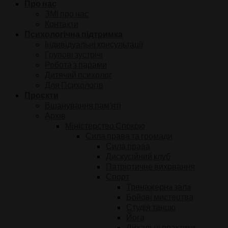
Про нас
ЗМІ про нас
Контакти
Психологічна підтримка
Індивідуальні консультації
Групові зустрічі
Робота з парами
Дитячий психолог
Для Психологів
Проєкти
Вшанування пам’яті
Архів
Міністерство Спокою
Сила права та громади
Сила права
Дискусійний клуб
Патріотичне виховання
Спорт
Тренажернa залa
Бойові мистецтва
Студія танцю
Йога
Дихальні практики