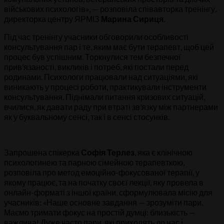
військових психологів», — розповіла співавторка тренінгу,
директорка центру ЯРМІЗ
Марина Сириця
.
Під час тренінгу учасники обговорили особливості
консультування пар і те, яким має бути терапевт, щоб цей
процес був успішним. Торкнулися тем безпечної
прив’язаності, викликів і потреб, які постали перед
родинами. Психологи працювали над ситуаціями, які
виникають у процесі роботи, практикували інструменти
консультування. Піднімали питання кризових ситуацій,
вчилися, як давати раду при втраті зв’язку між партнерами
як у буквальному сенсі, так і в сенсі стосунків.
Запрошена спікерка
Софія Терлез
, яка є клінічною
психологинею та парною сімейною терапевткою,
розповіла про метод емоційно-фокусованої терапії, у
якому працює, та на початку своєї лекції, яку провела в
онлайн-форматі з іншої країни, сформулювала місію для
учасників: «Наше основне завдання — зрозуміти пари.
Маємо тримати фокус на простій думці: близькість —
важлива! Дуже часто пари, які приходять до нас і