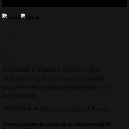
Новини
Перший в Україні тренінг для
психологів із консультування
родин військовослужбовців та
ветеранів
Опубліковано на
2024-10-01
2024-10-04
від
yarmor
З 28 по 30 вересня 2024 року
в київському Музеї