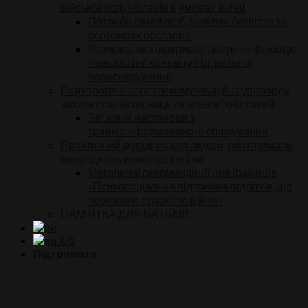
військовослужбовців в умовах війни
Потреби сімей осіб, зниклих безвісти за
особливих обставин
Розмова, яка відкриває двері: як фахівцю
першої лінії контакту підтримати
перескерування
Психологічні аспекти комунікацій і супроводу
захисників/захисниць та членів їхніх сімей
Загальні настанови з
травмоінформованого спілкування
Практичний довідник для людей, які отримали
інвалідність внаслідок війни
Методичні рекомендації для фахівців
«Психосоціальна підтримка підлітків, що
пережили страхіття війни»
ПАМ’ЯТКА ДЛЯ БАТЬКІВ:
Підтримати