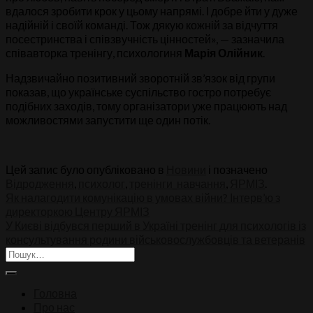
вдалося зробити крок у цьому напрямі. І добре йти у дуже
надійній і своїй команді. Тож дякую кожній за відчуття
посестринства і співзвучність цінностей», — зазначила
співавторка тренінгу, психологиня
Марія Олійник
.
Надзвичайно позитивний зворотній зв’язок від групи
показав, що українське суспільство гостро потребує
подібних заходів, тому організатори уже працюють над
можливостями запустити ще один потік.
Цей запис було опубліковано в
Новини
і позначено
Відродження
,
психолог
,
тренінги_навчання
,
ЯРМІЗ
.
Як налагодити комунікацію в умовах війни? Інтерв’ю з
директоркою Центру ЯРМІЗ
У Києві відбувся перший в Україні тренінг для психологів із
консультування родини військовослужбовців та ветеранів
Головна
Про нас