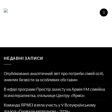
Перейти
до
вмісту
НЕДАВНІ ЗАПИСИ
Опубліковано аналітичний звіт про потреби сімей осіб,
зниклих безвісти за особливих обставин
В ефірі програми Простір захисту на Армія FM сімейна
психотерапевтка, очільниця Центру «Ярміз»
Команда ЯРМІЗ взяла участь у V Всеукраїнському
діалозі «Громади ветеранам – 2026»