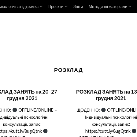
ихологічна підтримка
Проєкти
Звіти
Методичні матеріали
РОЗКЛАД
ЛАД ЗАНЯТЬ на 20–27
РОЗКЛАД ЗАНЯТЬ на 13
грудня 2021
грудня 2021
ЕННО:
OFFLINE/ONLINE –
ЩОДЕННО:
OFFLINE/ONLI
ндивідуальні психологічні
Індивідуальні психологічні
консультації, запис:
консультації, запис:
ttps://cutt.ly/8ugQtnk
https://cutt.ly/8ugQtnk