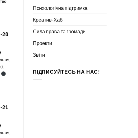
тво
Психологічна підтримка
Креатив-Хаб
Сила права та громади
-28
Проекти
,
Звіти
ання,
).
ПІДПИСУЙТЕСЬ НА НАС!
2
-21
,
ання,