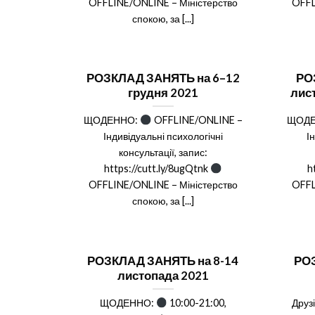
OFFLINE/ONLINE – Міністерство
OFFL
спокою, за [...]
РОЗКЛАД ЗАНЯТЬ на 6–12
РО
грудня 2021
лист
ЩОДЕННО:
OFFLINE/ONLINE –
ЩОД
Індивідуальні психологічні
І
консультації, запис:
https://cutt.ly/8ugQtnk
h
OFFLINE/ONLINE – Міністерство
OFFL
спокою, за [...]
РОЗКЛАД ЗАНЯТЬ на 8-14
РОЗ
листопада 2021
ЩОДЕННО:
10:00-21:00,
Друз