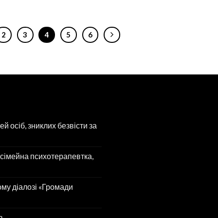
2
3
4
5
6
й осіб, зниклих безвісти за
 сімейна психотерапевтка,
ому діалозі «Громади
в