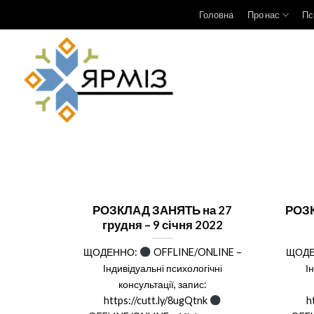
Перейти
Головна
Про нас
Пс
до
вмісту
РОЗКЛАД ЗАНЯТЬ на 27
РОЗК
грудня – 9 січня 2022
ЩОДЕННО:
OFFLINE/ONLINE –
ЩОД
Індивідуальні психологічні
І
консультації, запис:
https://cutt.ly/8ugQtnk
h