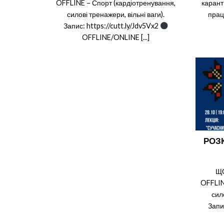
OFFLINE – Спорт (кардіотренування,
карант
силові тренажери, вільні ваги).
прац
Запис: https://cutt.ly/Jdv5Vx2
OFFLINE/ONLINE [...]
РОЗК
Щ
OFFLIN
сил
Запи