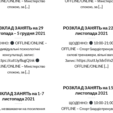
INE/ONLINE – Міністерство
OFFLINE/ONLINE – Міністерс
спокою, за [...]
спокою, за [...]
ЗКЛАД ЗАНЯТЬ на 29
РОЗКЛАД ЗАНЯТЬ на 22
опада – 5 грудня 2021
листопада 2021
ЕННО:
OFFLINE/ONLINE –
ЩОДЕННО:
10:00-21:00
ндивідуальні психологічні
OFFLINE – Спорт (кардіотренув
консультації, запис:
силові тренажери, вільні ваги
ttps://cutt.ly/8ugQtnk
Запис: https://cutt.ly/Jdv5Vx
INE/ONLINE – Міністерство
OFFLINE/ONLINE [...]
спокою, за [...]
РОЗКЛАД ЗАНЯТЬ на 15
листопада 2021
КЛАД ЗАНЯТЬ на 1-7
листопада 2021
ЩОДЕННО:
10:00-21:00
і, незважаючи на посилення
OFFLINE – Спорт (кардіотренув