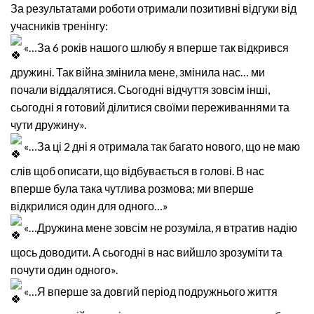
За результатами роботи отримали позитивні відгуки від
учасників тренінгу:
«…За 6 років нашого шлюбу я вперше так відкрився
дружині. Так війна змінила мене, змінила нас… ми
почали віддалятися. Сьогодні відчуття зовсім інші,
сьогодні я готовий ділитися своїми переживаннями та
чути дружину».
«…За ці 2 дні я отримала так багато нового, що не маю
слів щоб описати, що відбувається в голові. В нас
вперше була така чутлива розмова; ми вперше
відкрилися один для одного…»
«…Дружина мене зовсім не розуміла, я втратив надію
щось доводити. А сьогодні в нас вийшло зрозуміти та
почути один одного».
«…Я вперше за довгий період подружнього життя