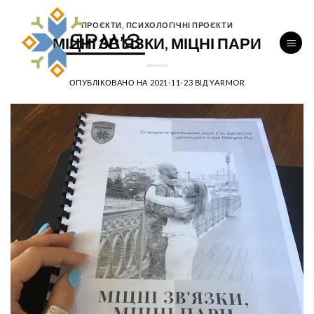
Перейти
до
ПРОЄКТИ
,
ПСИХОЛОГІЧНІ ПРОЄКТИ
МІЦНІ ЗВ’ЯЗКИ, МІЦНІ ПАРИ
вмісту
ОПУБЛІКОВАНО НА
2021-11-23
ВІД
YARMOR