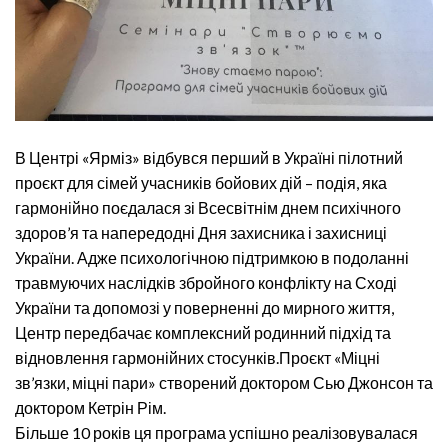
В Центрі «Ярміз» відбувся перший в Україні пілотний
проєкт для сімей учасників бойових дій – подія, яка
гармонійно поєдалася зі Всесвітнім днем психічного
здоров’я та напередодні Дня захисника і захисниці
України. Адже психологічною підтримкою в подоланні
травмуючих наслідків збройного конфлікту на Сході
України та допомозі у поверненні до мирного життя,
Центр передбачає комплексний родинний підхід та
відновлення гармонійних стосунків.Проєкт «Міцні
зв’язки, міцні пари» створений доктором Сью Джонсон та
доктором Кетрін Рім.
Більше 10 років ця програма успішно реалізовувалася