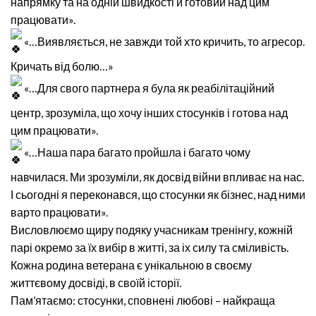
напрямку та на одній швидкості й готовий над цим
працювати».
«…Виявляється, не завжди той хто кричить, то агресор.
Кричать від болю…»
«…Для свого партнера я була як реабілітаційний
центр, зрозуміла, що хочу інших стосунків і готова над
цим працювати».
«…Наша пара багато пройшла і багато чому
навчилася. Ми зрозуміли, як досвід війни впливає на нас.
І сьогодні я переконався, що стосунки як бізнес, над ними
варто працювати».
Висловлюємо щиру подяку учасникам тренінгу, кожній
парі окремо за їх вибір в житті, за іх силу та сміливість.
Кожна родина ветерана є унікальною в своєму
життєвому досвіді, в своїй історії.
Пам’ятаємо: стосунки, сповнені любові – найкраща