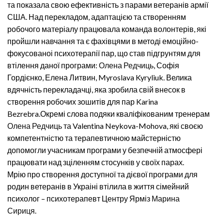
та показала свою ефективність з парами ветеранів армії
США. Над перекладом, адаптацією та створенням
робочого матеріалу працювала команда волонтерів, які
пройшли навчання та є фахівцями в методі емоційно-
фокусованоі психотерапії пар, що став підгрунтям для
втілення даної програми:
Олена Редчиць
, Софія
Гордієнко, Елена Литвин, Myroslava Kyryliuk. Велика
вдячність перекладачці, яка зробила свій внесок в
створення робочих зошитів для пар Karina
Bezrebra.Окремі слова подяки кваліфікованим тренерам
Олена Редчиць
та Valentina Neykova-Mohova, які своєю
компетентністю та терапевтичною майстерністю
допомогли учасникам програми у безпечній атмосфері
працювати над зціленням стосунків у своїх парах.
Мрію про створення доступної та дієвої програми для
родин ветеранів в Украіні втілила в життя сімейний
психолог – психотерапевт Центру Ярміз
Марина
Сириця
.