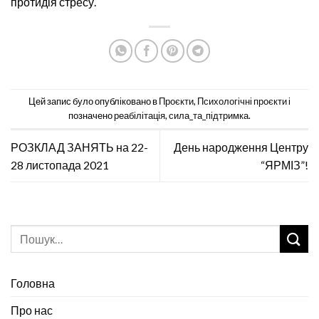
протидія стресу.
Цей запис було опубліковано в
Проєкти
,
Психологічні проєкти
і
позначено
реабілітація
,
сила_та_підтримка
.
РОЗКЛАД ЗАНЯТЬ на 22-
День народження Центру
28 листопада 2021
“ЯРМІЗ”!
Головна
Про нас