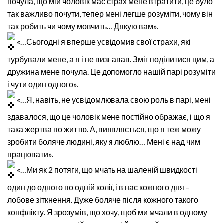
почула, що мій чоловік має страх мене втратити, це було
так важливо почути, тепер мені легше розуміти, чому він
так робить чи чому мовчить… Дякую вам».
«…Сьогодні я вперше усвідомив свої страхи, які
турбували мене, а я і не визнавав. Зміг поділитися цим, а
дружина мене почула. Це допомогло нашій парі розуміти
і чути один одного».
«…Я, навіть, не усвідомлювала свою роль в парі, мені
здавалося, що це чоловік мене постійно ображає, і що я
така жертва по життю. А, виявляється, що я теж можу
зробити боляче людині, яку я люблю… Мені є над чим
працювати».
«…Ми як 2 потяги, що мчать на шаленій швидкості
один до одного по одній колії, і в нас кожного дня –
лобове зіткнення. Дуже боляче після кожного такого
конфлікту. Я зрозумів, що хочу, щоб ми мчали в одному