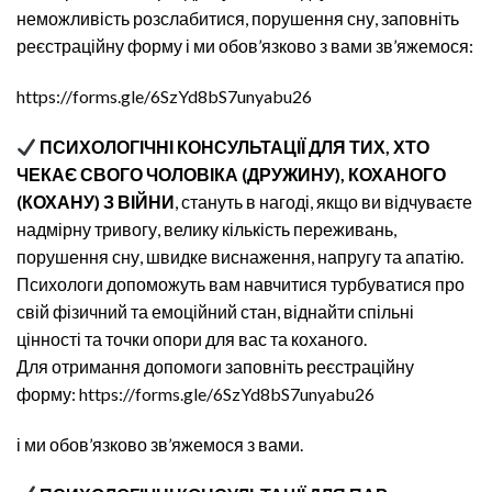
неможливість розслабитися, порушення сну, заповніть
реєстраційну форму і ми обов’язково з вами зв’яжемося:
https://forms.gle/6SzYd8bS7unyabu26
ПСИХОЛОГІЧНІ КОНСУЛЬТАЦІЇ ДЛЯ ТИХ, ХТО
ЧЕКАЄ СВОГО ЧОЛОВІКА (ДРУЖИНУ), КОХАНОГО
(КОХАНУ) З ВІЙНИ
, стануть в нагоді, якщо ви відчуваєте
надмірну тривогу, велику кількість переживань,
порушення сну, швидке виснаження, напругу та апатію.
Психологи допоможуть вам навчитися турбуватися про
свій фізичний та емоційний стан, віднайти спільні
цінності та точки опори для вас та коханого.
Для отримання допомоги заповніть реєстраційну
форму:
https://forms.gle/6SzYd8bS7unyabu26
і ми обов’язково зв’яжемося з вами.