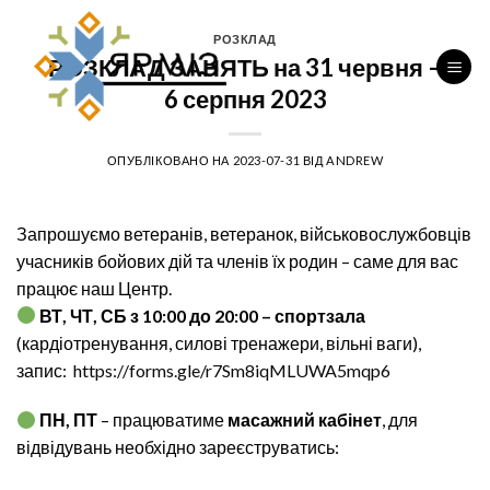
Перейти
до
РОЗКЛАД
РОЗКЛАД ЗАНЯТЬ на 31 червня –
вмісту
6 серпня 2023
ОПУБЛІКОВАНО НА
2023-07-31
ВІД
ANDREW
Запрошуємо ветеранів, ветеранок, військовослужбовців
учасників бойових дій та членів їх родин – саме для вас
працює наш Центр.
ВТ, ЧТ, СБ з 10:00 до 20:00 – спортзала
(кардіотренування, силові тренажери, вільні ваги),
запис:
https://forms.gle/r7Sm8iqMLUWA5mqp6
ПН, ПТ
– працюватиме
масажний кабінет
, для
відвідувань необхідно зареєструватись: