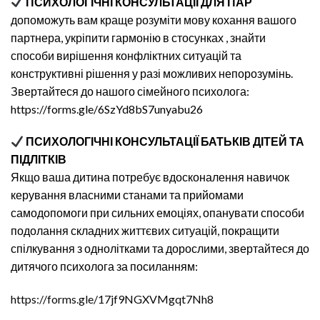
ПСИХОЛОГІЧНІ КОНСУЛЬТАЦІЇ ДЛЯ ПАР
допоможуть вам краще розуміти мову кохання вашого
партнера, укріпити гармонію в стосунках , знайти
способи вирішення конфліктних ситуацій та
конструктивні рішення у разі можливих непорозумінь.
Звертайтеся до нашого сімейного психолога:
https://forms.gle/6SzYd8bS7unyabu26
ПСИХОЛОГІЧНІ КОНСУЛЬТАЦІЇ БАТЬКІВ ДІТЕЙ ТА
ПІДЛІТКІВ
Якщо ваша дитина потребує вдосконалення навичок
керування власними станами та прийомами
самодопомоги при сильних емоціях, опанувати способи
подолання складних життєвих ситуацій, покращити
спілкування з однолітками та дорослими, звертайтеся до
дитячого психолога за посиланням:
https://forms.gle/17jf9NGXVMgqt7Nh8