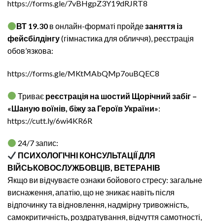
https://forms.gle/7vBHgpZ3Y19dRJRT8
ВТ 19.30
в онлайн-форматі пройде
заняття із
фейсбілдінгу
(гімнастика для обличчя), реєстрація
обов’язкова:
https://forms.gle/MKtMAbQMp7ouBQEC8
Триває
реєстрація на шостий Щорічний забіг –
«Шаную воїнів, біжу за Героїв України»
:
https://cutt.ly/6wi4KR6R
24/7 запис:
ПСИХОЛОГІЧНІ КОНСУЛЬТАЦІЇ ДЛЯ
ВІЙСЬКОВОСЛУЖБОВЦІВ, ВЕТЕРАНІВ
Якщо ви відчуваєте ознаки бойового стресу: загальне
виснаження, апатію, що не зникає навіть після
відпочинку та відновлення, надмірну тривожність,
самокритичність, роздратування, відчуття самотності,