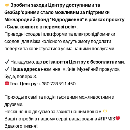
Зробити заходи Центру доступними та
безбар‘єрними стало можливим за підтримки
Міжнародний фонд “Відродження” в рамках проєкту
«Сила кожного в перемозі всіх»
.
Приводні сходові платформи та електропідйомники
сходові для візка колісного дадуть змогу подолати
поверхи та користуватися усіма нашими послугами.
Нагадуємо, що
всі заняття Центру є безоплатними
.
Наша адреса
незмінна: м.Київ, Музейний провулок,
буд.6, поверх 3.
Тел. Центру
: +380 738 911 450
Приходьте самі та поділіться цими можливостями з
друзями.
Нескінченно дякуємо за захист нашим воїнам
Ваші потреби в нашому серці, ваша родина #ЯРМІЗ
Вдалого тижня!