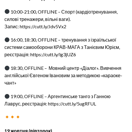
10:00-21:00, OFFLINE – Спорт (кардіотренування,
силові тренажери, вільні ваги).
Запис:
https://cutt.ly/Jdv5Vx2
16:00, 18:30, OFFLINE – тренування з ізраїльської
системи самооборони КРАВ-МАГА з Танієвим Юрієм,
реєстрація: https://cutt.ly/lg3jUZ6
18:30, OFFLINE – Мовний центр «Діалог». Вивчення
англійської Євгеном Івановим за методикою «караоке-
чант»
19:00, OFFLINE – Аргентинське танго з Ганною
Лаврус, реєстрація:
https://cutt.ly/5ugRFUL
19 жовтня (вівторок)