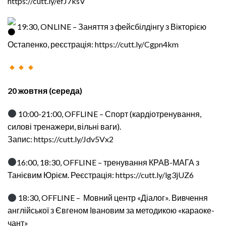
https://cutt.ly/efJ7ksV
19:30, ONLINE – Заняття з фейсбілдінгу з Вікторією
Остапенко, реєстрація:
https://cutt.ly/Cgpn4km
20 жовтня (середа)
10:00-21:00, OFFLINE – Спорт (кардіотренування,
силові тренажери, вільні ваги).
Запис:
https://cutt.ly/Jdv5Vx2
16:00, 18:30, OFFLINE – тренування КРАВ-МАГА з
Танієвим Юрієм. Реєстрація:
https://cutt.ly/lg3jUZ6
18:30, OFFLINE – Мовний центр «Діалог». Вивчення
англійської з Євгеном Івановим за методикою «караоке-
чант»