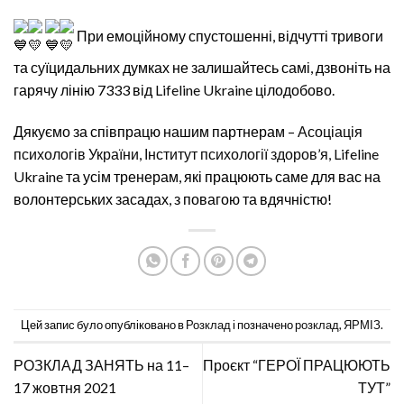
При емоційному спустошенні, відчутті тривоги
та суїцидальних думках не залишайтесь самі, дзвоніть на
гарячу лінію 7333 від
Lifeline Ukraine
цілодобово.
Дякуємо за співпрацю нашим партнерам –
Асоціація
психологів України
,
Інститут психології здоров’я, Lifeline
Ukraine
та усім тренерам, які працюють саме для вас на
волонтерських засадах, з повагою та вдячністю!
Цей запис було опубліковано в
Розклад
і позначено
розклад
,
ЯРМІЗ
.
РОЗКЛАД ЗАНЯТЬ на 11–
Проєкт “ГЕРОЇ ПРАЦЮЮТЬ
17 жовтня 2021
ТУТ”