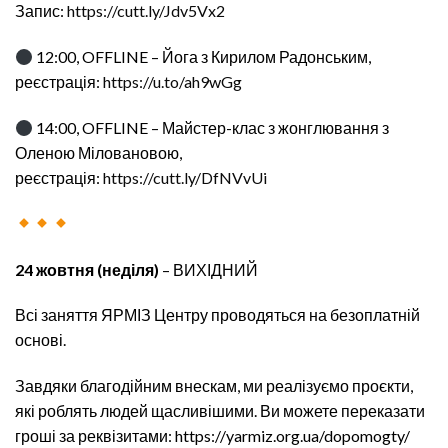
Запис:
https://cutt.ly/Jdv5Vx2
12:00, OFFLINE – Йога з Кирилом Радонським,
реєстрація:
https://u.to/ah9wGg
14:00, OFFLINE – Майстер-клас з жонглювання з
Оленою Міловановою,
реєстрація:
https://cutt.ly/DfNVvUi
24 жовтня (неділя)
– ВИХІДНИЙ
Всі заняття ЯРМІЗ Центру проводяться на безоплатній
основі.
Завдяки благодійним внескам, ми реалізуємо проєкти,
які роблять людей щасливішими. Ви можете переказати
гроші за реквізитами: https://yarmiz.org.ua/dopomogty/