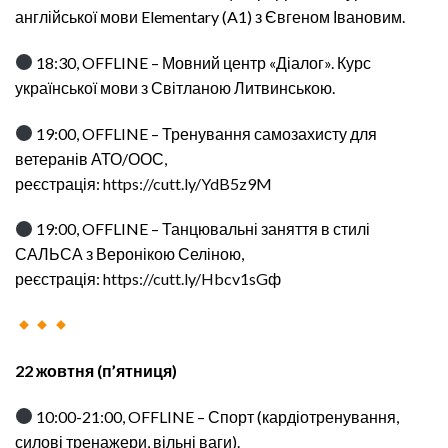
англійської мови Elementary (A1) з Євгеном Івановим.
18:30, OFFLINE – Мовний центр «Діалог». Курс
української мови з Світланою Литвинською.
19:00, OFFLINE – Тренування самозахисту для
ветеранів АТО/ООС,
реєстрація:
https://cutt.ly/YdB5z9M
19:00, OFFLINE – Танцювальні заняття в стилі
САЛЬСА з Веронікою Селіною,
реєстрація:
https://cutt.ly/Hbcv1sG
ф
22 жовтня (п’ятниця)
10:00-21:00, OFFLINE – Спорт (кардіотренування,
силові тренажери, вільні ваги).