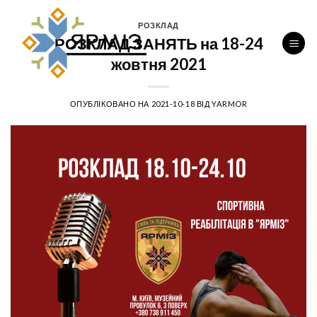
Перейти
до
РОЗКЛАД
РОЗКЛАД ЗАНЯТЬ на 18-24
вмісту
жовтня 2021
ОПУБЛІКОВАНО НА
2021-10-18
ВІД
YARMOR