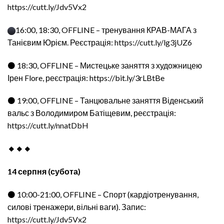
https://cutt.ly/Jdv5Vx2
16:00, 18:30, OFFLINE – тренування КРАВ-МАГА з
Танієвим Юрієм. Реєстрація:
https://cutt.ly/lg3jUZ6
⚫ 18:30, OFFLINE – Мистецьке заняття з художницею
Ірен Flore, реєстрація: https://bit.ly/3rLBtBe
⚫ 19:00, OFFLINE – Танцювальне заняття Віденський
вальс з Володимиром Батіщевим, реєстрація:
https://cutt.ly/nnatDbH
🔸🔸🔸
14 серпня (субота)
⚫ 10:00-21:00, OFFLINE – Спорт (кардіотренування,
силові тренажери, вільні ваги). Запис:
https://cutt.ly/Jdv5Vx2