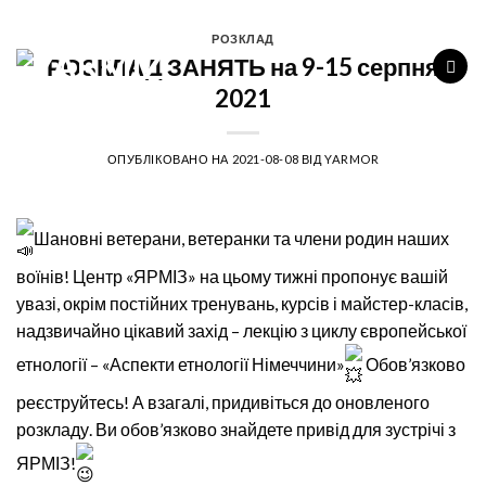
Перейти
до
РОЗКЛАД
РОЗКЛАД ЗАНЯТЬ на 9-15 серпня
вмісту
2021
ОПУБЛІКОВАНО НА
2021-08-08
ВІД
YARMOR
Шановні ветерани, ветеранки та члени родин наших
воїнів! Центр​ «ЯРМІЗ​» на цьому тижні пропонує вашій
увазі, окрім постійних тренувань, курсів і майстер-класів,
​​​надзвичайно цікавий захід – лекцію з циклу європейської
етнології – ​«Аспекти етнології Німеччини​»​
Обов’язково
реєструйтесь! А взагалі, придивіться до оновленого
розкладу. Ви обов’язково знайдете привід для зустрічі з
ЯРМІЗ!