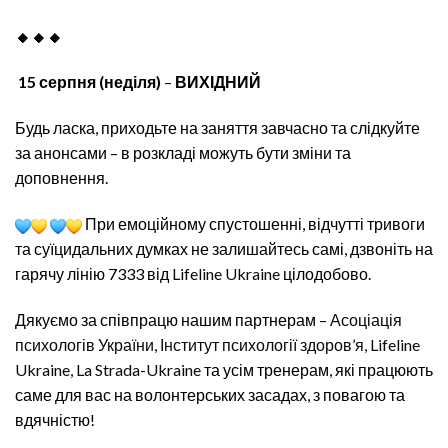
🔸🔸🔸
15 серпня (неділя)
–
ВИХІДНИЙ
Будь ласка, приходьте на заняття завчасно та слідкуйте
за анонсами – в розкладі можуть бути зміни та
доповнення.
При емоційному спустошенні, відчутті тривоги
та суїцидальних думках не залишайтесь самі, дзвоніть на
гарячу лінію 7333 від
Lifeline Ukraine
цілодобово.
Дякуємо за співпрацю нашим партнерам –
Асоціація
психологів України
,
Інститут психології здоров’я, Lifeline
Ukraine
, La Strada-Ukraine
та усім тренерам, які працюють
саме для вас на волонтерських засадах, з повагою та
вдячністю!